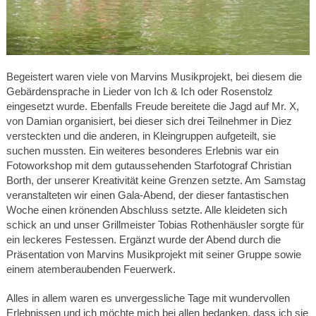
Begeistert waren viele von Marvins Musikprojekt, bei diesem die
Gebärdensprache in Lieder von Ich & Ich oder Rosenstolz
eingesetzt wurde. Ebenfalls Freude bereitete die Jagd auf Mr. X,
von Damian organisiert, bei dieser sich drei Teilnehmer in Diez
versteckten und die anderen, in Kleingruppen aufgeteilt, sie
suchen mussten. Ein weiteres besonderes Erlebnis war ein
Fotoworkshop mit dem gutaussehenden Starfotograf Christian
Borth, der unserer Kreativität keine Grenzen setzte. Am Samstag
veranstalteten wir einen Gala-Abend, der dieser fantastischen
Woche einen krönenden Abschluss setzte. Alle kleideten sich
schick an und unser Grillmeister Tobias Rothenhäusler sorgte für
ein leckeres Festessen. Ergänzt wurde der Abend durch die
Präsentation von Marvins Musikprojekt mit seiner Gruppe sowie
einem atemberaubenden Feuerwerk.
Alles in allem waren es unvergessliche Tage mit wundervollen
Erlebnissen und ich möchte mich bei allen bedanken, dass ich sie