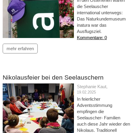
In den Osterferien waren
die Seelauscher
international unterwegs:
Das Naturkundemuseum
inatura war das
Ausflugsziel.
Kommentare: 0
mehr erfahren
Nikolausfeier bei den Seelauschern
Stephanie Kaut
,
19.02.2025
In feierlicher
Adventsstimmung
empfingen die
Seelauscher- Familien
auch diese Jahr wieder den
Nikolaus. Traditionell